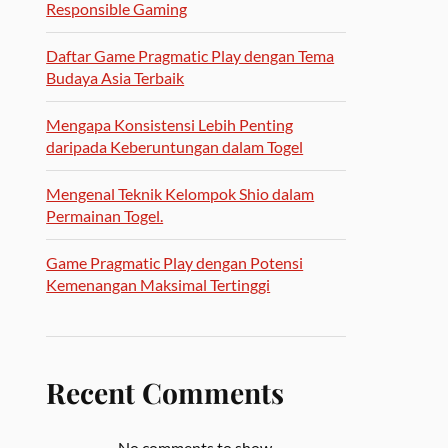
Responsible Gaming
Daftar Game Pragmatic Play dengan Tema
Budaya Asia Terbaik
Mengapa Konsistensi Lebih Penting
daripada Keberuntungan dalam Togel
Mengenal Teknik Kelompok Shio dalam
Permainan Togel.
Game Pragmatic Play dengan Potensi
Kemenangan Maksimal Tertinggi
Recent Comments
No comments to show.