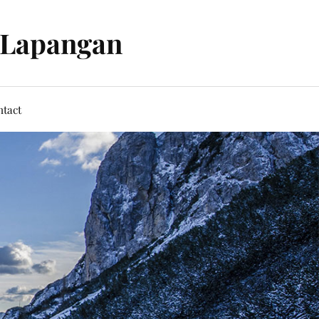
a Lapangan
tact