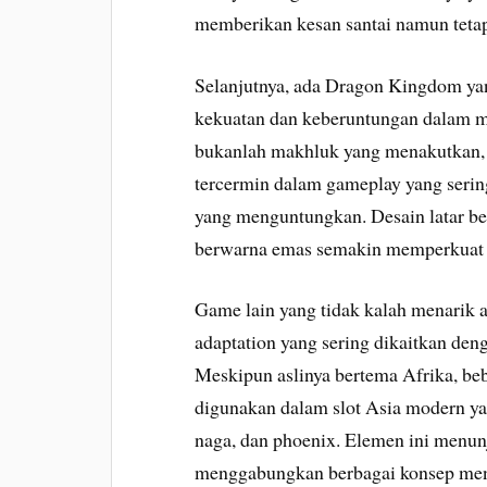
memberikan kesan santai namun teta
Selanjutnya, ada Dragon Kingdom y
kekuatan dan keberuntungan dalam m
bukanlah makhluk yang menakutkan, 
tercermin dalam gameplay yang sering
yang menguntungkan. Desain latar be
berwarna emas semakin memperkuat n
Game lain yang tidak kalah menarik
adaptation yang sering dikaitkan de
Meskipun aslinya bertema Afrika, beb
digunakan dalam slot Asia modern y
naga, dan phoenix. Elemen ini menu
menggabungkan berbagai konsep men