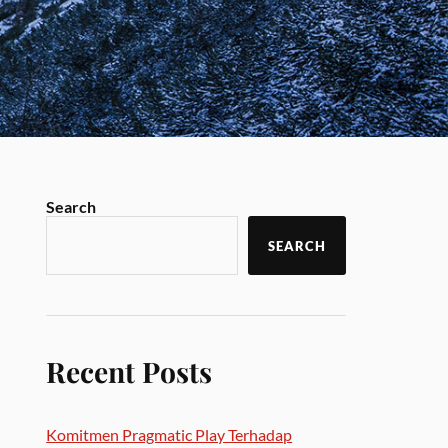
Search
SEARCH
Recent Posts
Komitmen Pragmatic Play Terhadap