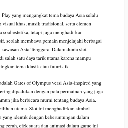
 Play yang mengangkat tema budaya Asia selalu
isual khas, musik tradisional, serta elemen
a soal estetika, tetapi juga menghadirkan
sif, seolah membawa pemain menjelajahi berbagai
a kawasan Asia Tenggara. Dalam dunia slot
di salah satu daya tarik utama karena mampu
gkan tema klasik atau futuristik.
adalah Gates of Olympus versi Asia-inspired yang
sering dipadukan dengan pola permainan yang juga
mun jika berbicara murni tentang budaya Asia,
pilihan utama. Slot ini menghadirkan simbol
 yang identik dengan keberuntungan dalam
ng cerah, efek suara dan animasi dalam game ini