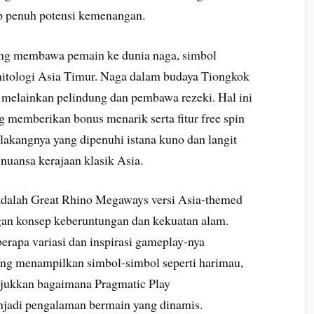
p penuh potensi kemenangan.
ang membawa pemain ke dunia naga, simbol
itologi Asia Timur. Naga dalam budaya Tiongkok
melainkan pelindung dan pembawa rezeki. Hal ini
 memberikan bonus menarik serta fitur free spin
lakangnya yang dipenuhi istana kuno dan langit
uansa kerajaan klasik Asia.
 adalah Great Rhino Megaways versi Asia-themed
ngan konsep keberuntungan dan kekuatan alam.
erapa variasi dan inspirasi gameplay-nya
ang menampilkan simbol-simbol seperti harimau,
njukkan bagaimana Pragmatic Play
jadi pengalaman bermain yang dinamis.