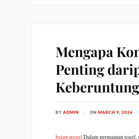
Mengapa Kons
Penting dari
Keberuntung
BY
ADMIN
ON
MARCH 9, 2026
bajawatogel
Dalam permainan togel, 