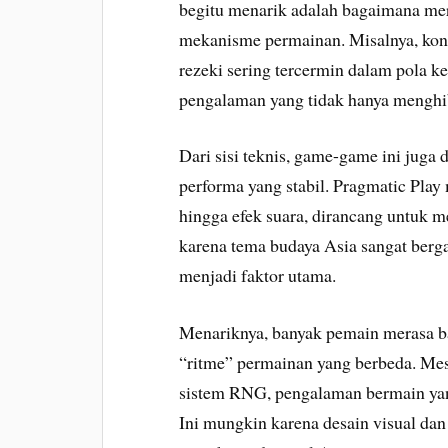
begitu menarik adalah bagaimana mer
mekanisme permainan. Misalnya, kon
rezeki sering tercermin dalam pola k
pengalaman yang tidak hanya menghibu
Dari sisi teknis, game-game ini juga 
performa yang stabil. Pragmatic Play 
hingga efek suara, dirancang untuk 
karena tema budaya Asia sangat berga
menjadi faktor utama.
Menariknya, banyak pemain merasa b
“ritme” permainan yang berbeda. Me
sistem RNG, pengalaman bermain yang 
Ini mungkin karena desain visual dan