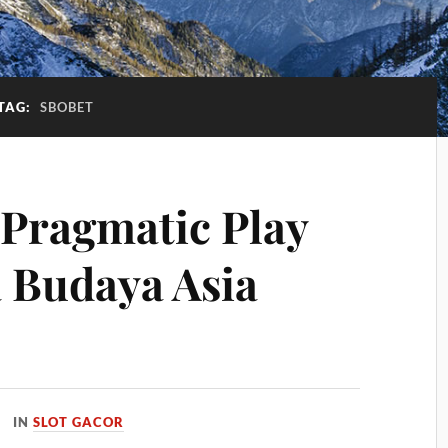
TAG:
SBOBET
Pragmatic Play
 Budaya Asia
IN
SLOT GACOR