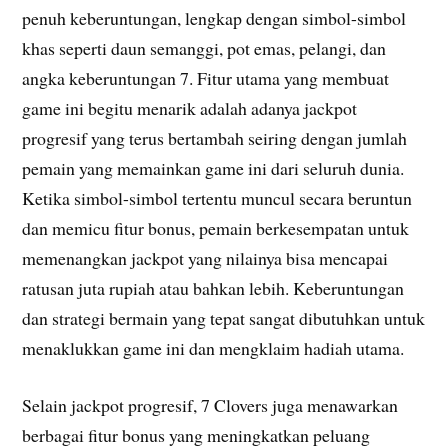
penuh keberuntungan, lengkap dengan simbol-simbol
khas seperti daun semanggi, pot emas, pelangi, dan
angka keberuntungan 7. Fitur utama yang membuat
game ini begitu menarik adalah adanya jackpot
progresif yang terus bertambah seiring dengan jumlah
pemain yang memainkan game ini dari seluruh dunia.
Ketika simbol-simbol tertentu muncul secara beruntun
dan memicu fitur bonus, pemain berkesempatan untuk
memenangkan jackpot yang nilainya bisa mencapai
ratusan juta rupiah atau bahkan lebih. Keberuntungan
dan strategi bermain yang tepat sangat dibutuhkan untuk
menaklukkan game ini dan mengklaim hadiah utama.
Selain jackpot progresif, 7 Clovers juga menawarkan
berbagai fitur bonus yang meningkatkan peluang