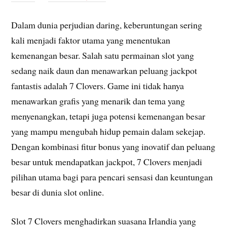
Dalam dunia perjudian daring, keberuntungan sering
kali menjadi faktor utama yang menentukan
kemenangan besar. Salah satu permainan slot yang
sedang naik daun dan menawarkan peluang jackpot
fantastis adalah 7 Clovers. Game ini tidak hanya
menawarkan grafis yang menarik dan tema yang
menyenangkan, tetapi juga potensi kemenangan besar
yang mampu mengubah hidup pemain dalam sekejap.
Dengan kombinasi fitur bonus yang inovatif dan peluang
besar untuk mendapatkan jackpot, 7 Clovers menjadi
pilihan utama bagi para pencari sensasi dan keuntungan
besar di dunia slot online.
Slot 7 Clovers menghadirkan suasana Irlandia yang