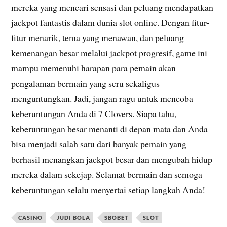
mereka yang mencari sensasi dan peluang mendapatkan
jackpot fantastis dalam dunia slot online. Dengan fitur-
fitur menarik, tema yang menawan, dan peluang
kemenangan besar melalui jackpot progresif, game ini
mampu memenuhi harapan para pemain akan
pengalaman bermain yang seru sekaligus
menguntungkan. Jadi, jangan ragu untuk mencoba
keberuntungan Anda di 7 Clovers. Siapa tahu,
keberuntungan besar menanti di depan mata dan Anda
bisa menjadi salah satu dari banyak pemain yang
berhasil menangkan jackpot besar dan mengubah hidup
mereka dalam sekejap. Selamat bermain dan semoga
keberuntungan selalu menyertai setiap langkah Anda!
CASINO
JUDI BOLA
SBOBET
SLOT