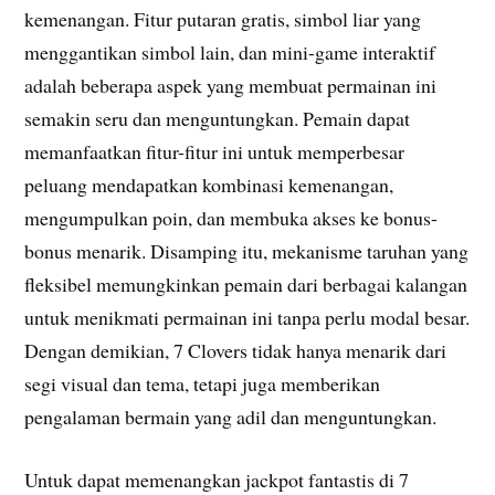
kemenangan. Fitur putaran gratis, simbol liar yang
menggantikan simbol lain, dan mini-game interaktif
adalah beberapa aspek yang membuat permainan ini
semakin seru dan menguntungkan. Pemain dapat
memanfaatkan fitur-fitur ini untuk memperbesar
peluang mendapatkan kombinasi kemenangan,
mengumpulkan poin, dan membuka akses ke bonus-
bonus menarik. Disamping itu, mekanisme taruhan yang
fleksibel memungkinkan pemain dari berbagai kalangan
untuk menikmati permainan ini tanpa perlu modal besar.
Dengan demikian, 7 Clovers tidak hanya menarik dari
segi visual dan tema, tetapi juga memberikan
pengalaman bermain yang adil dan menguntungkan.
Untuk dapat memenangkan jackpot fantastis di 7