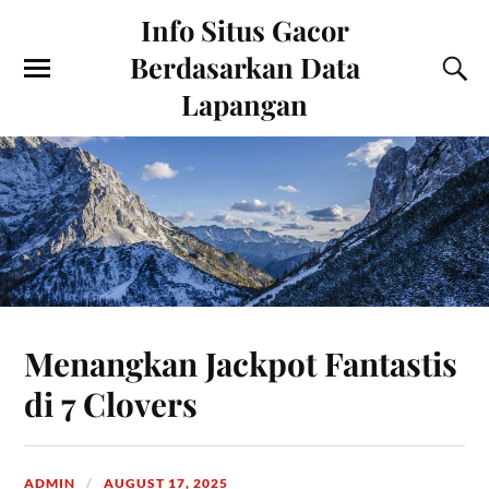
Info Situs Gacor
Berdasarkan Data
Lapangan
Menangkan Jackpot Fantastis
di 7 Clovers
ADMIN
AUGUST 17, 2025