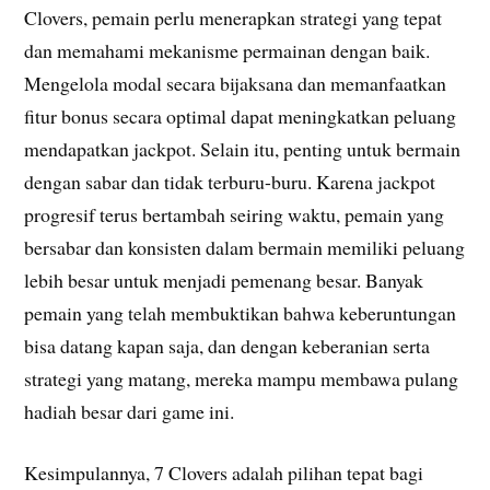
Clovers, pemain perlu menerapkan strategi yang tepat
dan memahami mekanisme permainan dengan baik.
Mengelola modal secara bijaksana dan memanfaatkan
fitur bonus secara optimal dapat meningkatkan peluang
mendapatkan jackpot. Selain itu, penting untuk bermain
dengan sabar dan tidak terburu-buru. Karena jackpot
progresif terus bertambah seiring waktu, pemain yang
bersabar dan konsisten dalam bermain memiliki peluang
lebih besar untuk menjadi pemenang besar. Banyak
pemain yang telah membuktikan bahwa keberuntungan
bisa datang kapan saja, dan dengan keberanian serta
strategi yang matang, mereka mampu membawa pulang
hadiah besar dari game ini.
Kesimpulannya, 7 Clovers adalah pilihan tepat bagi