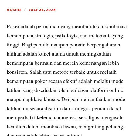
ADMIN
JULY 31, 2025
Poker adalah permainan yang membutuhkan kombinasi
kemampuan strategis, psikologis, dan matematis yang
tinggi. Bagi pemula maupun pemain berpengalaman,
latihan adalah kunci utama untuk meningkatkan
kemampuan bermain dan meraih kemenangan lebih
konsisten. Salah satu metode terbaik untuk melatih
kemampuan poker secara efektif adalah melalui mode
latihan yang disediakan oleh berbagai platform online
maupun aplikasi khusus. Dengan memanfaatkan mode
latihan ini secara disiplin dan strategis, pemain dapat
memperbaiki kelemahan mereka sekaligus mengasah
keahlian dalam membaca lawan, menghitung peluang,
dan mengelola chip secara optimal.