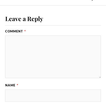
Leave a Reply
COMMENT
*
NAME
*