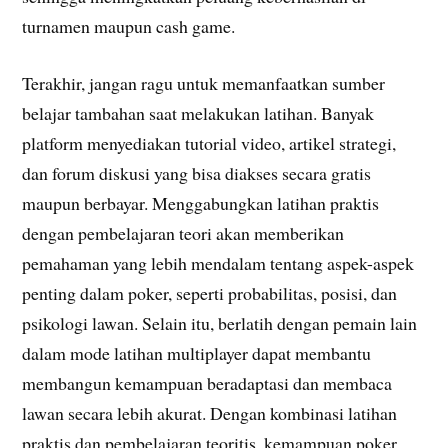
turnamen maupun cash game.
Terakhir, jangan ragu untuk memanfaatkan sumber
belajar tambahan saat melakukan latihan. Banyak
platform menyediakan tutorial video, artikel strategi,
dan forum diskusi yang bisa diakses secara gratis
maupun berbayar. Menggabungkan latihan praktis
dengan pembelajaran teori akan memberikan
pemahaman yang lebih mendalam tentang aspek-aspek
penting dalam poker, seperti probabilitas, posisi, dan
psikologi lawan. Selain itu, berlatih dengan pemain lain
dalam mode latihan multiplayer dapat membantu
membangun kemampuan beradaptasi dan membaca
lawan secara lebih akurat. Dengan kombinasi latihan
praktis dan pembelajaran teoritis, kemampuan poker