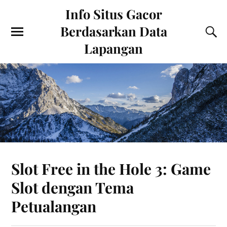
Info Situs Gacor
Berdasarkan Data
Lapangan
Slot Free in the Hole 3: Game
Slot dengan Tema
Petualangan