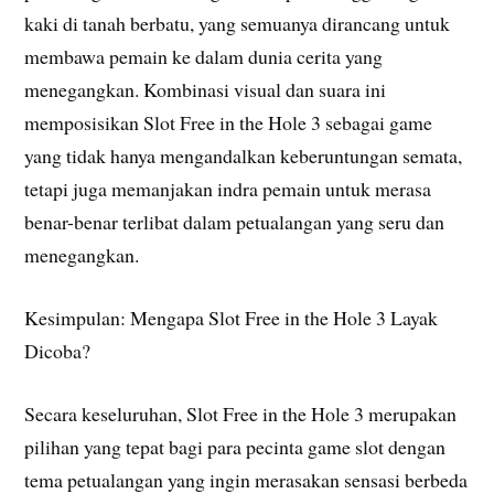
kaki di tanah berbatu, yang semuanya dirancang untuk
membawa pemain ke dalam dunia cerita yang
menegangkan. Kombinasi visual dan suara ini
memposisikan Slot Free in the Hole 3 sebagai game
yang tidak hanya mengandalkan keberuntungan semata,
tetapi juga memanjakan indra pemain untuk merasa
benar-benar terlibat dalam petualangan yang seru dan
menegangkan.
Kesimpulan: Mengapa Slot Free in the Hole 3 Layak
Dicoba?
Secara keseluruhan, Slot Free in the Hole 3 merupakan
pilihan yang tepat bagi para pecinta game slot dengan
tema petualangan yang ingin merasakan sensasi berbeda