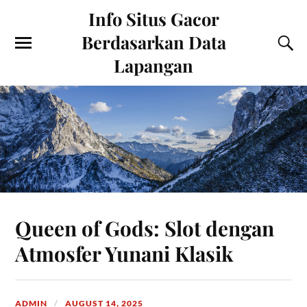
Info Situs Gacor
Berdasarkan Data
Lapangan
Queen of Gods: Slot dengan
Atmosfer Yunani Klasik
ADMIN
AUGUST 14, 2025