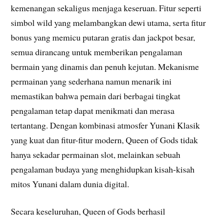
kemenangan sekaligus menjaga keseruan. Fitur seperti
simbol wild yang melambangkan dewi utama, serta fitur
bonus yang memicu putaran gratis dan jackpot besar,
semua dirancang untuk memberikan pengalaman
bermain yang dinamis dan penuh kejutan. Mekanisme
permainan yang sederhana namun menarik ini
memastikan bahwa pemain dari berbagai tingkat
pengalaman tetap dapat menikmati dan merasa
tertantang. Dengan kombinasi atmosfer Yunani Klasik
yang kuat dan fitur-fitur modern, Queen of Gods tidak
hanya sekadar permainan slot, melainkan sebuah
pengalaman budaya yang menghidupkan kisah-kisah
mitos Yunani dalam dunia digital.
Secara keseluruhan, Queen of Gods berhasil