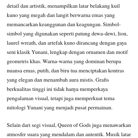
detail dan artistik, menampilkan latar belakang kuil
kuno yang megah dan langit berwarna emas yang
memancarkan keanggunan dan keagungan. Simbol-
simbol yang digunakan seperti patung dewa-dewi, lion,
laurel wreath, dan artefak kuno dirancang dengan gaya
seni klasik Yunani, lengkap dengan ornamen dan motif
geometris khas. Warna-warna yang dominan berupa
nuansa emas, putih, dan biru tua menciptakan kontras
yang elegan dan menambah aura mistis. Grafis
berkualitas tinggi ini tidak hanya memperkaya
pengalaman visual, tetapi juga memperkuat tema
mitologi Yunani yang menjadi pusat permainan.
Selain dari segi visual, Queen of Gods juga menawarkan
atmosfer suara yang mendalam dan autentik. Musik latar