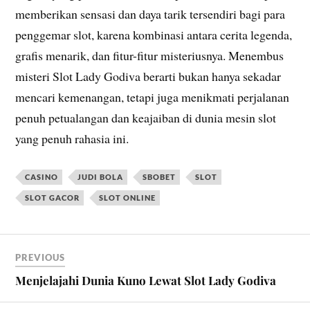
memberikan sensasi dan daya tarik tersendiri bagi para
penggemar slot, karena kombinasi antara cerita legenda,
grafis menarik, dan fitur-fitur misteriusnya. Menembus
misteri Slot Lady Godiva berarti bukan hanya sekadar
mencari kemenangan, tetapi juga menikmati perjalanan
penuh petualangan dan keajaiban di dunia mesin slot
yang penuh rahasia ini.
CASINO
JUDI BOLA
SBOBET
SLOT
SLOT GACOR
SLOT ONLINE
PREVIOUS
Menjelajahi Dunia Kuno Lewat Slot Lady Godiva