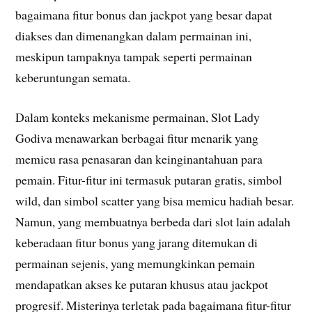
bagaimana fitur bonus dan jackpot yang besar dapat
diakses dan dimenangkan dalam permainan ini,
meskipun tampaknya tampak seperti permainan
keberuntungan semata.
Dalam konteks mekanisme permainan, Slot Lady
Godiva menawarkan berbagai fitur menarik yang
memicu rasa penasaran dan keinginantahuan para
pemain. Fitur-fitur ini termasuk putaran gratis, simbol
wild, dan simbol scatter yang bisa memicu hadiah besar.
Namun, yang membuatnya berbeda dari slot lain adalah
keberadaan fitur bonus yang jarang ditemukan di
permainan sejenis, yang memungkinkan pemain
mendapatkan akses ke putaran khusus atau jackpot
progresif. Misterinya terletak pada bagaimana fitur-fitur