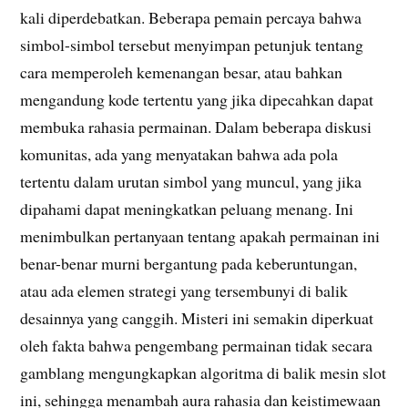
kali diperdebatkan. Beberapa pemain percaya bahwa
simbol-simbol tersebut menyimpan petunjuk tentang
cara memperoleh kemenangan besar, atau bahkan
mengandung kode tertentu yang jika dipecahkan dapat
membuka rahasia permainan. Dalam beberapa diskusi
komunitas, ada yang menyatakan bahwa ada pola
tertentu dalam urutan simbol yang muncul, yang jika
dipahami dapat meningkatkan peluang menang. Ini
menimbulkan pertanyaan tentang apakah permainan ini
benar-benar murni bergantung pada keberuntungan,
atau ada elemen strategi yang tersembunyi di balik
desainnya yang canggih. Misteri ini semakin diperkuat
oleh fakta bahwa pengembang permainan tidak secara
gamblang mengungkapkan algoritma di balik mesin slot
ini, sehingga menambah aura rahasia dan keistimewaan