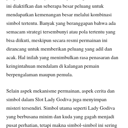
ini diaktifkan dan seberapa besar peluang untuk
mendapatkan kemenangan besar melalui kombinasi
simbol tertentu. Banyak yang beranggapan bahwa ada
semacam strategi tersembunyi atau pola tertentu yang
bisa diikuti, meskipun secara resmi permainan ini
dirancang untuk memberikan peluang yang adil dan
acak. Hal inilah yang menimbulkan rasa penasaran dan
keingintahuan mendalam di kalangan pemain
berpengalaman maupun pemula.
Selain aspek mekanisme permainan, aspek cerita dan
simbol dalam Slot Lady Godiva juga menyimpan
misteri tersendiri. Simbol utama seperti Lady Godiva
yang berbusana minim dan kuda yang gagah menjadi
pusat perhatian, tetapi makna simbol-simbol ini sering