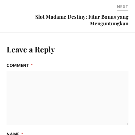
NEXT
Slot Madame Destiny: Fitur Bonus yang
Menguntungkan
Leave a Reply
COMMENT
*
NAME
*