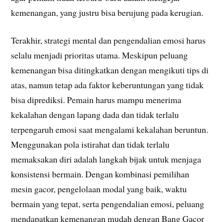
kemenangan, yang justru bisa berujung pada kerugian.
Terakhir, strategi mental dan pengendalian emosi harus
selalu menjadi prioritas utama. Meskipun peluang
kemenangan bisa ditingkatkan dengan mengikuti tips di
atas, namun tetap ada faktor keberuntungan yang tidak
bisa diprediksi. Pemain harus mampu menerima
kekalahan dengan lapang dada dan tidak terlalu
terpengaruh emosi saat mengalami kekalahan beruntun.
Menggunakan pola istirahat dan tidak terlalu
memaksakan diri adalah langkah bijak untuk menjaga
konsistensi bermain. Dengan kombinasi pemilihan
mesin gacor, pengelolaan modal yang baik, waktu
bermain yang tepat, serta pengendalian emosi, peluang
mendapatkan kemenangan mudah dengan Bang Gacor