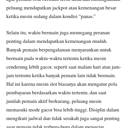
peluang mendapatkan jackpot atau kemenangan besar
ketika mesin sedang dalam kondisi “panas.”
Selain itu, waktu bermain juga memegang peranan
penting dalam mendapatkan kemenangan mudah.
Banyak pemain berpengalaman menyarankan untuk
bermain pada waktu-waktu tertentu ketika mesin
cenderung lebih gacor, seperti saat malam hari atau jam-
jam tertentu ketika banyak pemain lain tidak bermain.
Hal ini karena mesin slot biasanya akan mengatur pola
pembayaran berdasarkan waktu tertentu, dan saat
jumlah pemain aktif berkurang, peluang mesin
memasuki mode gacor bisa lebih tinggi. Disiplin dalam
mengikuti jadwal dan tidak serakah juga sangat penting
agar pemain tidak terburu-buru dalam mengejar