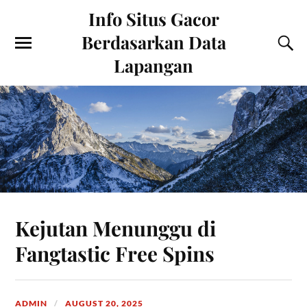
Info Situs Gacor
Berdasarkan Data
Lapangan
Kejutan Menunggu di
Fangtastic Free Spins
ADMIN
AUGUST 20, 2025