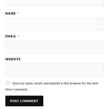
NAME
*
EMAIL
*
WEBSITE
Save my name, email, and website in this browser for the next
time I comment.