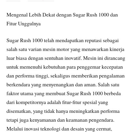
Mengenal Lebih Dekat dengan Sugar Rush 1000 dan
Fitur Unggulnya
Sugar Rush 1000 telah mendapatkan reputasi sebagai
salah satu varian mesin motor yang menawarkan kinerja
luar biasa dengan sentuhan inovatif. Mesin ini dirancang
untuk memenuhi kebutuhan para penggemar kecepatan
dan performa tinggi, sekaligus memberikan pengalaman
berkendara yang menyenangkan dan aman. Salah satu
faktor utama yang membuat Sugar Rush 1000 berbeda
dari kompetitornya adalah fitur-fitur spesial yang
disematkan, yang tidak hanya meningkatkan performa
tetapi juga kenyamanan dan keamanan pengendara.
Melalui inovasi teknologi dan desain yang cermat,