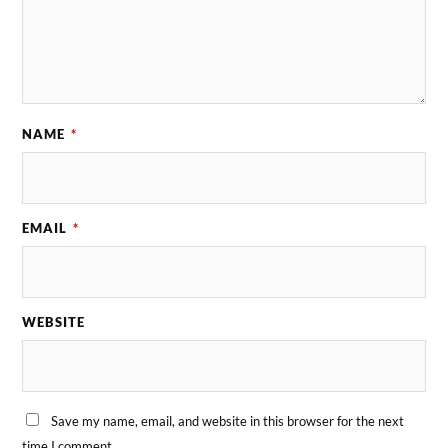
NAME
*
EMAIL
*
WEBSITE
Save my name, email, and website in this browser for the next
time I comment.