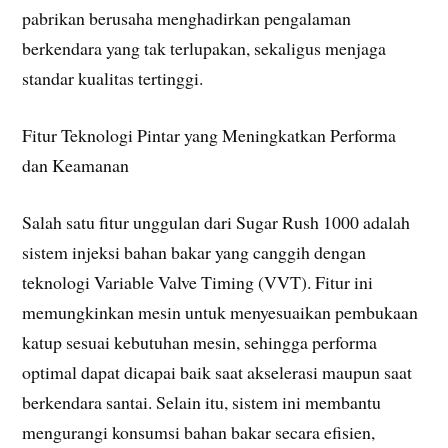
pabrikan berusaha menghadirkan pengalaman
berkendara yang tak terlupakan, sekaligus menjaga
standar kualitas tertinggi.
Fitur Teknologi Pintar yang Meningkatkan Performa
dan Keamanan
Salah satu fitur unggulan dari Sugar Rush 1000 adalah
sistem injeksi bahan bakar yang canggih dengan
teknologi Variable Valve Timing (VVT). Fitur ini
memungkinkan mesin untuk menyesuaikan pembukaan
katup sesuai kebutuhan mesin, sehingga performa
optimal dapat dicapai baik saat akselerasi maupun saat
berkendara santai. Selain itu, sistem ini membantu
mengurangi konsumsi bahan bakar secara efisien,