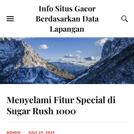
Info Situs Gacor
Berdasarkan Data
Lapangan
Menyelami Fitur Special di
Sugar Rush 1000
ADMIN
JULY 29, 2025