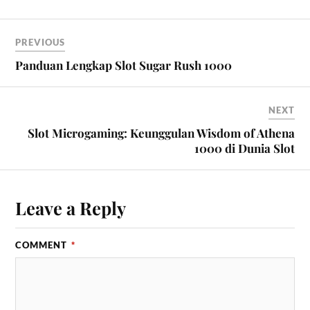
PREVIOUS
Panduan Lengkap Slot Sugar Rush 1000
NEXT
Slot Microgaming: Keunggulan Wisdom of Athena
1000 di Dunia Slot
Leave a Reply
COMMENT
*