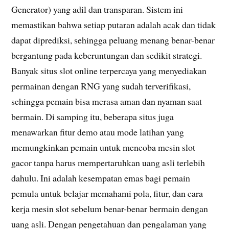
Generator) yang adil dan transparan. Sistem ini
memastikan bahwa setiap putaran adalah acak dan tidak
dapat diprediksi, sehingga peluang menang benar-benar
bergantung pada keberuntungan dan sedikit strategi.
Banyak situs slot online terpercaya yang menyediakan
permainan dengan RNG yang sudah terverifikasi,
sehingga pemain bisa merasa aman dan nyaman saat
bermain. Di samping itu, beberapa situs juga
menawarkan fitur demo atau mode latihan yang
memungkinkan pemain untuk mencoba mesin slot
gacor tanpa harus mempertaruhkan uang asli terlebih
dahulu. Ini adalah kesempatan emas bagi pemain
pemula untuk belajar memahami pola, fitur, dan cara
kerja mesin slot sebelum benar-benar bermain dengan
uang asli. Dengan pengetahuan dan pengalaman yang