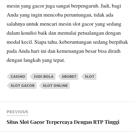
mesin yang gacor juga sangat berpengaruh. Jadi, bagi
Anda yang ingin mencoba peruntungan, tidak ada
salahnya untuk mencari mesin slot gacor yang sedang
dalam kondisi baik dan memulai petualangan dengan
modal kecil. Siapa tahu, keberuntungan sedang berpihak
pada Anda hari ini dan kemenangan besar bisa diraih
dengan langkah yang tepat.
CASINO
JUDI BOLA
SBOBET
SLOT
SLOT GACOR
SLOT ONLINE
PREVIOUS
Situs Slot Gacor Terpercaya Dengan RTP Tinggi