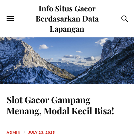
Info Situs Gacor
Berdasarkan Data
Lapangan
Slot Gacor Gampang
Menang, Modal Kecil Bisa!
ADMIN
JULY 23, 2025