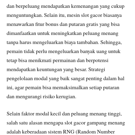
dan berpeluang mendapatkan kemenangan yang cukup
menguntungkan. Selain itu, mesin slot gacor biasanya
menawarkan fitur bonus dan putaran gratis yang bisa
dimanfaatkan untuk meningkatkan peluang menang
tanpa harus mengeluarkan biaya tambahan. Sehingga,
pemain tidak perlu mengeluarkan banyak uang untuk
tetap bisa menikmati permainan dan berpotensi
mendapatkan keuntungan yang besar. Strategi
pengelolaan modal yang baik sangat penting dalam hal
ini, agar pemain bisa memaksimalkan setiap putaran
dan mengurangi risiko kerugian.
Selain faktor modal kecil dan peluang menang tinggi,
salah satu alasan mengapa slot gacor gampang menang
adalah keberadaan sistem RNG (Random Number