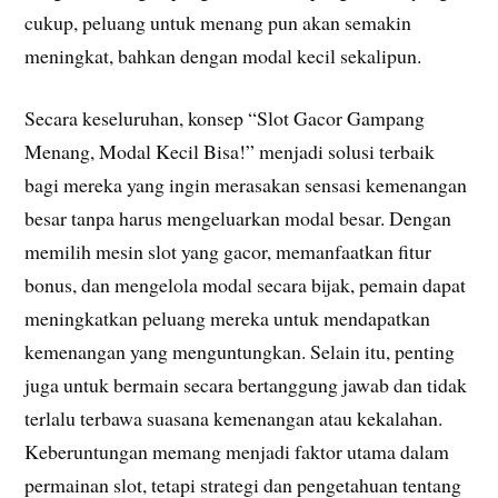
cukup, peluang untuk menang pun akan semakin
meningkat, bahkan dengan modal kecil sekalipun.
Secara keseluruhan, konsep “Slot Gacor Gampang
Menang, Modal Kecil Bisa!” menjadi solusi terbaik
bagi mereka yang ingin merasakan sensasi kemenangan
besar tanpa harus mengeluarkan modal besar. Dengan
memilih mesin slot yang gacor, memanfaatkan fitur
bonus, dan mengelola modal secara bijak, pemain dapat
meningkatkan peluang mereka untuk mendapatkan
kemenangan yang menguntungkan. Selain itu, penting
juga untuk bermain secara bertanggung jawab dan tidak
terlalu terbawa suasana kemenangan atau kekalahan.
Keberuntungan memang menjadi faktor utama dalam
permainan slot, tetapi strategi dan pengetahuan tentang