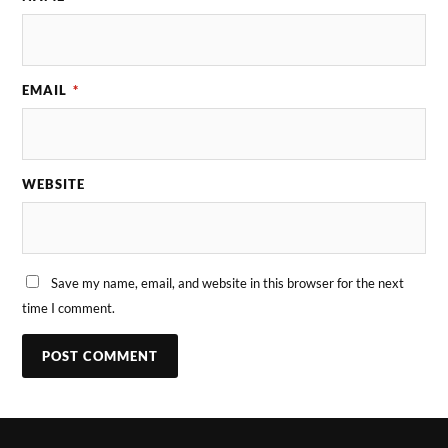
EMAIL
*
WEBSITE
Save my name, email, and website in this browser for the next
time I comment.