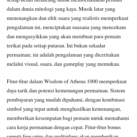
dalam dunia mitologi yang kaya. Musik latar yang
menenangkan dan efek suara yang realistis memperkuat
pengalaman ini, menciptakan suasana yang mencekam
dan mengasyikkan yang akan membuat para pemain
terikat pada setiap putaran. Ini bukan sekadar
permainan; ini adalah pengalaman yang diceritakan
melalui visual, suara, dan gameplay yang memukau.
Fitur-fitur dalam Wisdom of Athena 1000 memperkuat
daya tarik dan potensi kemenangan permainan. Sistem
pembayaran yang mudah dipahami, dengan kombinasi
simbol yang tepat untuk menghasilkan kemenangan,
memberikan kesempatan bagi pemain untuk memahami
cara kerja permainan dengan cepat. Fitur-fitur bonus
seperti free spins dan multipliers akan memberikan