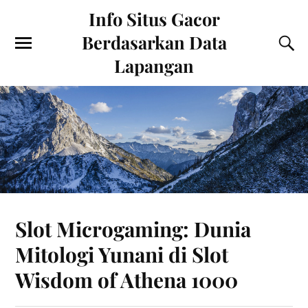
Info Situs Gacor
Berdasarkan Data
Lapangan
Slot Microgaming: Dunia
Mitologi Yunani di Slot
Wisdom of Athena 1000