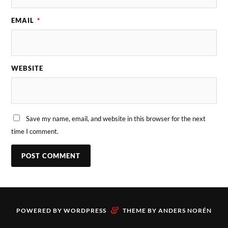
EMAIL
*
WEBSITE
Save my name, email, and website in this browser for the next
time I comment.
&
POWERED BY
WORDPRESS
THEME BY
ANDERS NORÉN