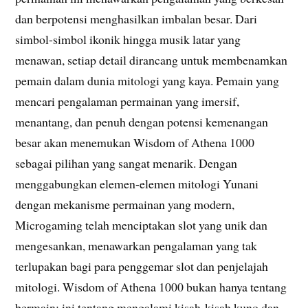
dan berpotensi menghasilkan imbalan besar. Dari
simbol-simbol ikonik hingga musik latar yang
menawan, setiap detail dirancang untuk membenamkan
pemain dalam dunia mitologi yang kaya. Pemain yang
mencari pengalaman permainan yang imersif,
menantang, dan penuh dengan potensi kemenangan
besar akan menemukan Wisdom of Athena 1000
sebagai pilihan yang sangat menarik. Dengan
menggabungkan elemen-elemen mitologi Yunani
dengan mekanisme permainan yang modern,
Microgaming telah menciptakan slot yang unik dan
mengesankan, menawarkan pengalaman yang tak
terlupakan bagi para penggemar slot dan penjelajah
mitologi. Wisdom of Athena 1000 bukan hanya tentang
bermain; ini tentang mengalami kisah-kisah kuno dan