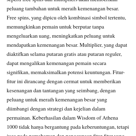
peluang tambahan untuk meraih kemenangan besar.
Free spins, yang dipicu oleh kombinasi simbol tertentu,
memungkinkan pemain untuk berputar tanpa
mengeluarkan uang, meningkatkan peluang untuk
mendapatkan kemenangan besar. Multiplier, yang dapat
diaktifkan selama putaran gratis atau putaran reguler,
dapat mengalikan kemenangan pemain secara
signifikan, memaksimalkan potensi keuntungan. Fitur-
fitur ini dirancang dengan cermat untuk memberikan
kesenangan dan tantangan yang seimbang, dengan
peluang untuk meraih kemenangan besar yang
diimbangi dengan strategi dan kejelian dalam
permainan. Keberhasilan dalam Wisdom of Athena
1000 tidak hanya bergantung pada keberuntungan, tetapi
juga pada pemahaman dan penggunaan fitur-fitur yang