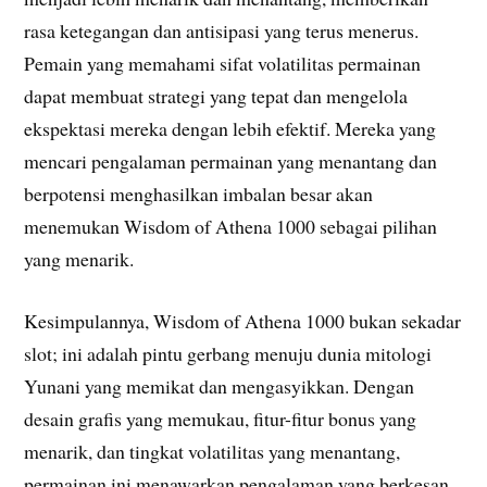
rasa ketegangan dan antisipasi yang terus menerus.
Pemain yang memahami sifat volatilitas permainan
dapat membuat strategi yang tepat dan mengelola
ekspektasi mereka dengan lebih efektif. Mereka yang
mencari pengalaman permainan yang menantang dan
berpotensi menghasilkan imbalan besar akan
menemukan Wisdom of Athena 1000 sebagai pilihan
yang menarik.
Kesimpulannya, Wisdom of Athena 1000 bukan sekadar
slot; ini adalah pintu gerbang menuju dunia mitologi
Yunani yang memikat dan mengasyikkan. Dengan
desain grafis yang memukau, fitur-fitur bonus yang
menarik, dan tingkat volatilitas yang menantang,
permainan ini menawarkan pengalaman yang berkesan