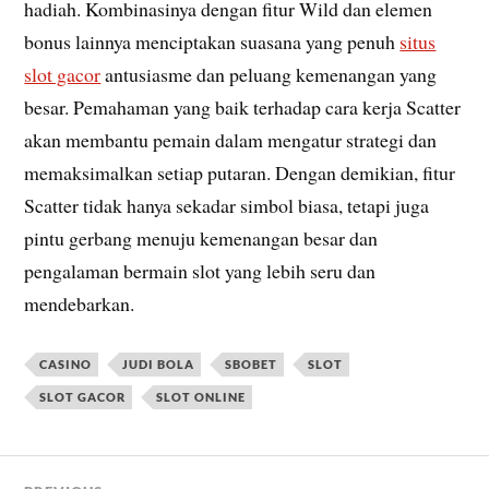
hadiah. Kombinasinya dengan fitur Wild dan elemen
bonus lainnya menciptakan suasana yang penuh
situs
slot gacor
antusiasme dan peluang kemenangan yang
besar. Pemahaman yang baik terhadap cara kerja Scatter
akan membantu pemain dalam mengatur strategi dan
memaksimalkan setiap putaran. Dengan demikian, fitur
Scatter tidak hanya sekadar simbol biasa, tetapi juga
pintu gerbang menuju kemenangan besar dan
pengalaman bermain slot yang lebih seru dan
mendebarkan.
CASINO
JUDI BOLA
SBOBET
SLOT
SLOT GACOR
SLOT ONLINE