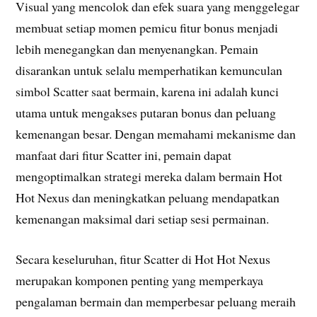
Visual yang mencolok dan efek suara yang menggelegar
membuat setiap momen pemicu fitur bonus menjadi
lebih menegangkan dan menyenangkan. Pemain
disarankan untuk selalu memperhatikan kemunculan
simbol Scatter saat bermain, karena ini adalah kunci
utama untuk mengakses putaran bonus dan peluang
kemenangan besar. Dengan memahami mekanisme dan
manfaat dari fitur Scatter ini, pemain dapat
mengoptimalkan strategi mereka dalam bermain Hot
Hot Nexus dan meningkatkan peluang mendapatkan
kemenangan maksimal dari setiap sesi permainan.
Secara keseluruhan, fitur Scatter di Hot Hot Nexus
merupakan komponen penting yang memperkaya
pengalaman bermain dan memperbesar peluang meraih