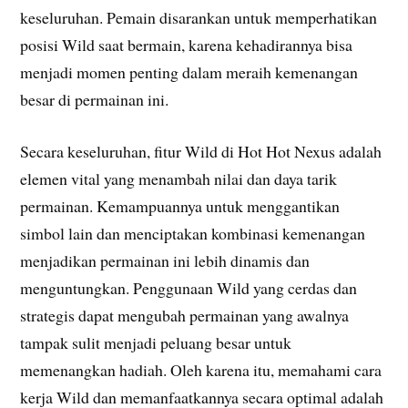
keseluruhan. Pemain disarankan untuk memperhatikan
posisi Wild saat bermain, karena kehadirannya bisa
menjadi momen penting dalam meraih kemenangan
besar di permainan ini.
Secara keseluruhan, fitur Wild di Hot Hot Nexus adalah
elemen vital yang menambah nilai dan daya tarik
permainan. Kemampuannya untuk menggantikan
simbol lain dan menciptakan kombinasi kemenangan
menjadikan permainan ini lebih dinamis dan
menguntungkan. Penggunaan Wild yang cerdas dan
strategis dapat mengubah permainan yang awalnya
tampak sulit menjadi peluang besar untuk
memenangkan hadiah. Oleh karena itu, memahami cara
kerja Wild dan memanfaatkannya secara optimal adalah