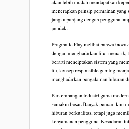
akan lebih mudah mendapatkan keperc
menerapkan prinsip permainan yang 
jangka panjang dengan pengguna tanp
pendek.
Pragmatic Play melihat bahwa inovasi
dengan menghadirkan fitur menarik, te
berarti menciptakan sistem yang mem
itu, konsep responsible gaming menja
menghadirkan pengalaman hiburan dig
Perkembangan industri game modern
semakin besar. Banyak pemain kini m
hiburan berkualitas, tetapi juga me
kenyamanan pengguna. Kesadaran ini