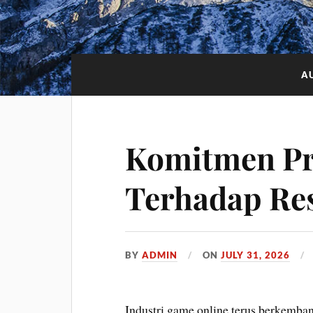
A
Komitmen Pr
Terhadap Re
BY
ADMIN
ON
JULY 31, 2026
Industri game online terus berkemba