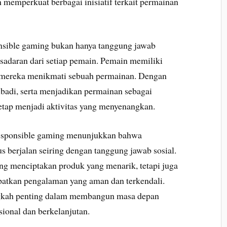
 memperkuat berbagai inisiatif terkait permainan
nsible gaming bukan hanya tanggung jawab
esadaran dari setiap pemain. Pemain memiliki
mereka menikmati sebuah permainan. Dengan
badi, serta menjadikan permainan sebagai
etap menjadi aktivitas yang menyenangkan.
responsible gaming menunjukkan bahwa
 berjalan seiring dengan tanggung jawab sosial.
ang menciptakan produk yang menarik, tetapi juga
tkan pengalaman yang aman dan terkendali.
ngkah penting dalam membangun masa depan
esional dan berkelanjutan.