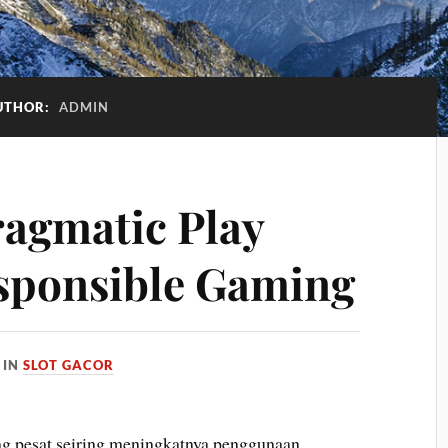
UTHOR:
ADMIN
agmatic Play
sponsible Gaming
IN
SLOT GACOR
ng pesat seiring meningkatnya penggunaan