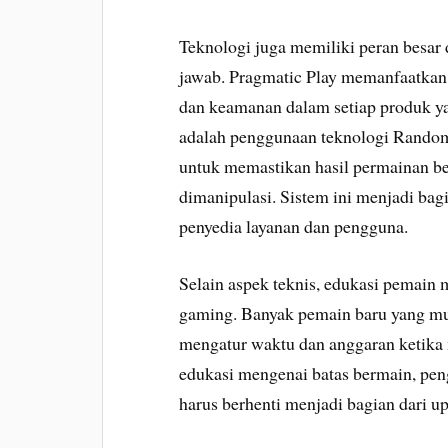
Teknologi juga memiliki peran besa
jawab. Pragmatic Play memanfaatkan 
dan keamanan dalam setiap produk y
adalah penggunaan teknologi Rando
untuk memastikan hasil permainan be
dimanipulasi. Sistem ini menjadi ba
penyedia layanan dan pengguna.
Selain aspek teknis, edukasi pemain 
gaming. Banyak pemain baru yang 
mengatur waktu dan anggaran ketika m
edukasi mengenai batas bermain, pen
harus berhenti menjadi bagian dari u