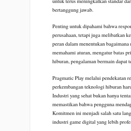
untuk terus meningkatkan standar dan
bertanggung jawab.
Penting untuk dipahami bahwa respo
perusahaan, tetapi juga melibatkan k
peran dalam menentukan bagaimana 
memahami aturan, mengatur batas pri
hiburan, pengalaman bermain dapat t
Pragmatic Play melalui pendekatan 
perkembangan teknologi hiburan harus
Industri yang sehat bukan hanya tent
memastikan bahwa pengguna mendapa
Komitmen ini menjadi salah satu la
industri game digital yang lebih prof