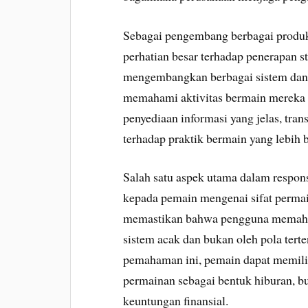
Sebagai pengembang berbagai produk
perhatian besar terhadap penerapan s
mengembangkan berbagai sistem dan
memahami aktivitas bermain mereka 
penyediaan informasi yang jelas, tra
terhadap praktik bermain yang lebih b
Salah satu aspek utama dalam resp
kepada pemain mengenai sifat permai
memastikan bahwa pengguna memaham
sistem acak dan bukan oleh pola terte
pemahaman ini, pemain dapat memiliki
permainan sebagai bentuk hiburan, b
keuntungan finansial.