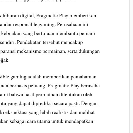
 hiburan digital, Pragmatic Play memberikan
tandar responsible gaming. Perusahaan ini
 kebijakan yang bertujuan membantu pemain
sendiri. Pendekatan tersebut mencakup
nsparansi mekanisme permainan, serta dukungan
ijak.
onsible gaming adalah memberikan pemahaman
nan berbasis peluang. Pragmatic Play berusaha
i bahwa hasil permainan ditentukan oleh
ntu yang dapat diprediksi secara pasti. Dengan
 ekspektasi yang lebih realistis dan melihat
ukan sebagai cara utama untuk mendapatkan