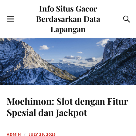
Info Situs Gacor
Berdasarkan Data
Lapangan
Mochimon: Slot dengan Fitur
Spesial dan Jackpot
ADMIN
JULY 29, 2025