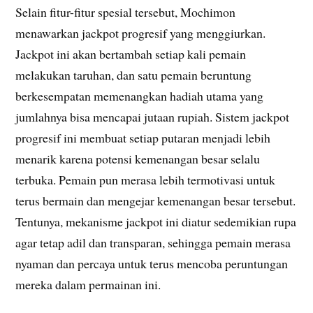
Selain fitur-fitur spesial tersebut, Mochimon
menawarkan jackpot progresif yang menggiurkan.
Jackpot ini akan bertambah setiap kali pemain
melakukan taruhan, dan satu pemain beruntung
berkesempatan memenangkan hadiah utama yang
jumlahnya bisa mencapai jutaan rupiah. Sistem jackpot
progresif ini membuat setiap putaran menjadi lebih
menarik karena potensi kemenangan besar selalu
terbuka. Pemain pun merasa lebih termotivasi untuk
terus bermain dan mengejar kemenangan besar tersebut.
Tentunya, mekanisme jackpot ini diatur sedemikian rupa
agar tetap adil dan transparan, sehingga pemain merasa
nyaman dan percaya untuk terus mencoba peruntungan
mereka dalam permainan ini.