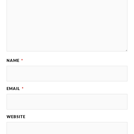
NAME
*
EMAIL
*
WEBSITE