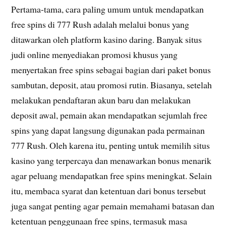
Pertama-tama, cara paling umum untuk mendapatkan
free spins di 777 Rush adalah melalui bonus yang
ditawarkan oleh platform kasino daring. Banyak situs
judi online menyediakan promosi khusus yang
menyertakan free spins sebagai bagian dari paket bonus
sambutan, deposit, atau promosi rutin. Biasanya, setelah
melakukan pendaftaran akun baru dan melakukan
deposit awal, pemain akan mendapatkan sejumlah free
spins yang dapat langsung digunakan pada permainan
777 Rush. Oleh karena itu, penting untuk memilih situs
kasino yang terpercaya dan menawarkan bonus menarik
agar peluang mendapatkan free spins meningkat. Selain
itu, membaca syarat dan ketentuan dari bonus tersebut
juga sangat penting agar pemain memahami batasan dan
ketentuan penggunaan free spins, termasuk masa