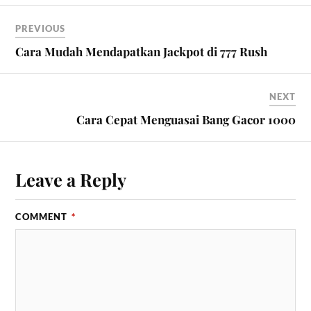
PREVIOUS
Cara Mudah Mendapatkan Jackpot di 777 Rush
NEXT
Cara Cepat Menguasai Bang Gacor 1000
Leave a Reply
COMMENT
*