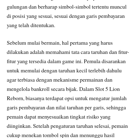
gulungan dan berharap simbol-simbol tertentu muncul
di posisi yang sesuai, sesuai dengan garis pembayaran
yang telah ditentukan.
Sebelum mulai bermain, hal pertama yang harus
dilakukan adalah memahami tata cara taruhan dan fitur-
fitur yang tersedia dalam game ini. Pemula disarankan
untuk memulai dengan taruhan kecil terlebih dahulu
agar terbiasa dengan mekanisme permainan dan
mengelola bankroll secara bijak. Dalam Slot 5 Lion
Reborn, biasanya terdapat opsi untuk mengatur jumlah
garis pembayaran dan nilai taruhan per garis, sehingga
pemain dapat menyesuaikan tingkat risiko yang
diinginkan. Setelah pengaturan taruhan selesai, pemain
cukup menekan tombol spin dan menunggu hasil