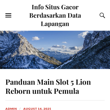
Info Situs Gacor
Berdasarkan Data
Lapangan
Panduan Main Slot 5 Lion
Reborn untuk Pemula
ADMIN
AUGUST 14, 2025