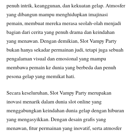
penuh intrik, keanggunan, dan kekuatan gelap. Atmosfer
yang dibangun mampu menghidupkan imajinasi
pemain, membuat mereka merasa seolah-olah menjadi
bagian dari cerita yang penuh drama dan keindahan
yang menawan. Dengan demikian, Slot Vampy Party
bukan hanya sekadar permainan judi, tetapi juga sebuah
pengalaman visual dan emosional yang mampu
membawa pemain ke dunia yang berbeda dan penuh
pesona gelap yang memikat hati.
Secara keseluruhan, Slot Vampy Party merupakan
inovasi menarik dalam dunia slot online yang
menggabungkan keindahan dunia gelap dengan hiburan
yang mengasyikkan. Dengan desain grafis yang
menawan, fitur permainan yang inovatif, serta atmosfer