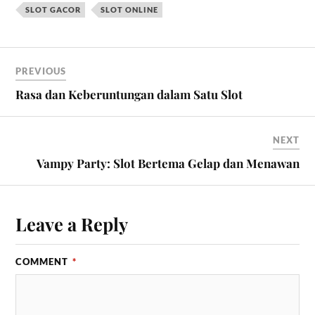
SLOT GACOR
SLOT ONLINE
PREVIOUS
Rasa dan Keberuntungan dalam Satu Slot
NEXT
Vampy Party: Slot Bertema Gelap dan Menawan
Leave a Reply
COMMENT
*