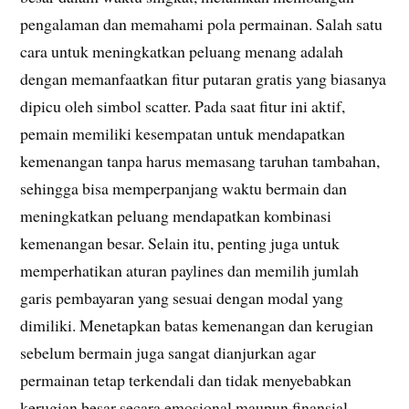
pengalaman dan memahami pola permainan. Salah satu
cara untuk meningkatkan peluang menang adalah
dengan memanfaatkan fitur putaran gratis yang biasanya
dipicu oleh simbol scatter. Pada saat fitur ini aktif,
pemain memiliki kesempatan untuk mendapatkan
kemenangan tanpa harus memasang taruhan tambahan,
sehingga bisa memperpanjang waktu bermain dan
meningkatkan peluang mendapatkan kombinasi
kemenangan besar. Selain itu, penting juga untuk
memperhatikan aturan paylines dan memilih jumlah
garis pembayaran yang sesuai dengan modal yang
dimiliki. Menetapkan batas kemenangan dan kerugian
sebelum bermain juga sangat dianjurkan agar
permainan tetap terkendali dan tidak menyebabkan
kerugian besar secara emosional maupun finansial.