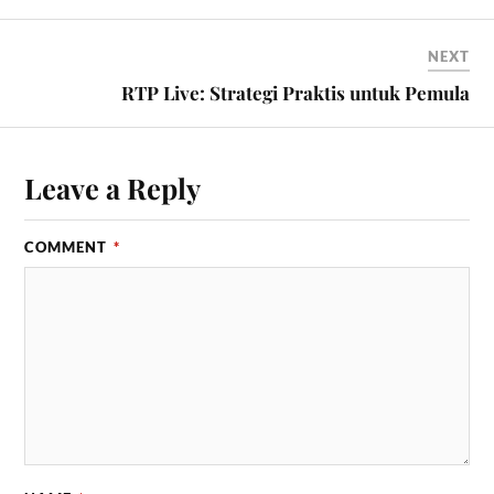
NEXT
RTP Live: Strategi Praktis untuk Pemula
Leave a Reply
COMMENT
*